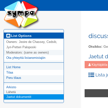
discus
List Options
Owners:
Jeoire de Chassey, Cedsib,
Otsikko:
Gen
Jyri-Petteri Paloposki
Moderators:
(same as owners)
Jaetut 
Ota yhteyttä listanomistajiin
Käyttäjätila
List Home
Tilaa
Lista 
Peru tilaus
Arkisto
Lähetä
Jaetut dokumentit