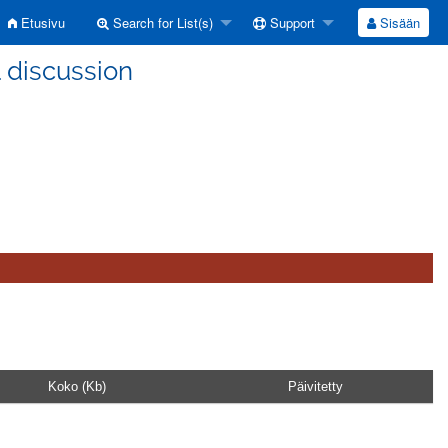
Etusivu
Search for List(s)
Support
Sisään
 discussion
Koko (Kb)
Päivitetty