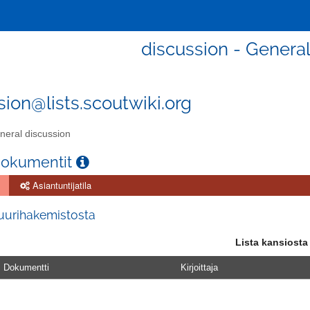
discussion - General
sion@lists.scoutwiki.org
eral discussion
dokumentit
Asiantuntijatila
juurihakemistosta
Lista kansiosta
Dokumentti
Kirjoittaja