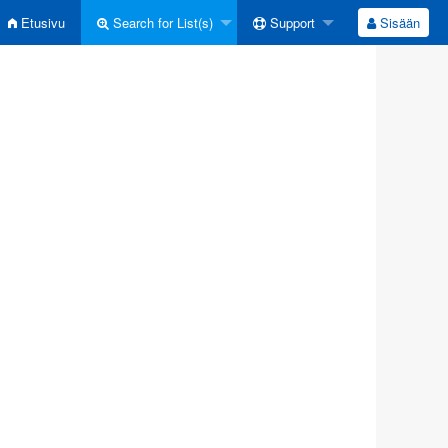
Etusivu
Search for List(s)
Support
Sisään