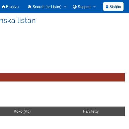
Etusivu
Search for List(s)
Support
Sisään
nska listan
Koko (Kb)
Päivitetty