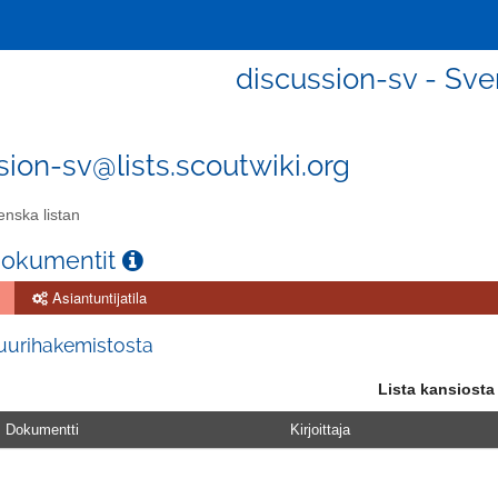
discussion-sv - Sve
sion-sv@lists.scoutwiki.org
nska listan
dokumentit
Asiantuntijatila
juurihakemistosta
Lista kansiosta
Dokumentti
Kirjoittaja