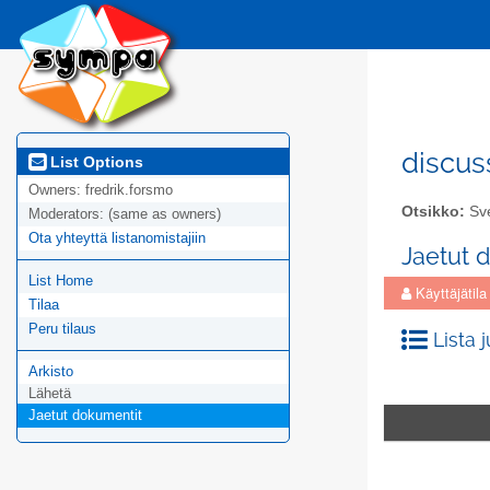
discus
List Options
Owners:
fredrik.forsmo
Otsikko:
Sve
Moderators:
(same as owners)
Ota yhteyttä listanomistajiin
Jaetut 
List Home
Käyttäjätila
Tilaa
Peru tilaus
Lista 
Arkisto
Lähetä
Jaetut dokumentit