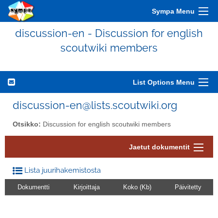
Sympa Menu
discussion-en - Discussion for english
scoutwiki members
List Options Menu
discussion-en@lists.scoutwiki.org
Otsikko:
Discussion for english scoutwiki members
Jaetut dokumentit
Lista juurihakemistosta
Dokumentti
Kirjoittaja
Koko (Kb)
Päivitetty