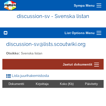
Sympa Menu
discussion-sv - Svenska listan
List Options Menu
discussion-sv@lists.scoutwiki.org
Otsikko:
Svenska listan
Jaetut dokumentit
Lista juurihakemistosta
Dokumentti
Kirjoittaja
Koko (Kb)
Päivitetty